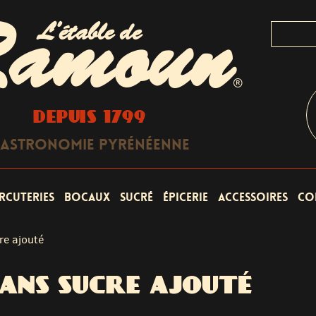
L'étable de
amoun
®
DEPUIS 1799
astronomie Pyrénéenne
rcuteries
Bocaux
Sucré
Épicerie
Accessoires
Co
re ajouté
SANS SUCRE AJOUTÉ