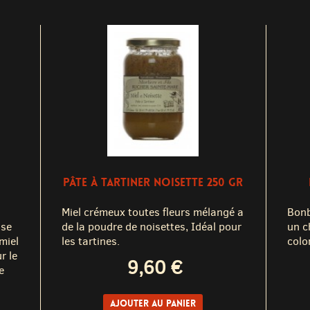
PÂTE À TARTINER NOISETTE 250 GR
Miel crémeux toutes fleurs mélangé a
Bonb
 se
de la poudre de noisettes, Idéal pour
un c
 miel
les tartines.
colo
r le
9,60 €
e
Ajouter au panier