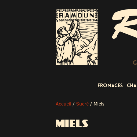
R
G
Fromages
Cha
Accueil
/
Sucré
/
Miels
MIELS