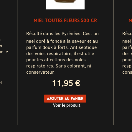
MIEL TOUTES FLEURS 500 GR
M
Récolté dans les Pyrénées. Cest un
Réco
m
miel doré à foncé a la saveur et au
miel
en
parfum doux à forts. Antiseptique
parf
e le
des voies respiratoire, il est utile
des v
pour les affections des voies
pour
t
respiratoires. Sans colorant, ni
resp
conservateur.
cons
11,95 €
et
Ajouter au panier
Voir le produit