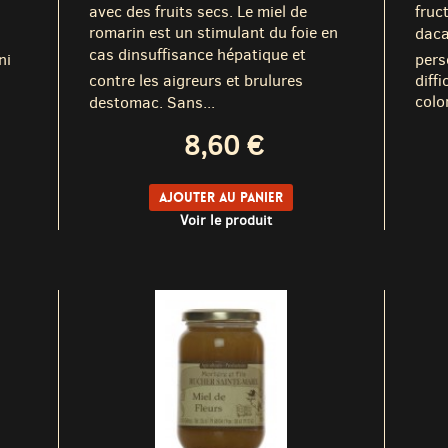
avec des fruits secs. Le miel de
fruc
romarin est un stimulant du foie en
dac
cas dinsuffisance hépatique et
ni
pers
contre les aigreurs et brulures
diff
color
destomac. Sans...
8,60 €
Ajouter au panier
Voir le produit