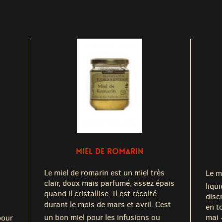
MIEL DE ROMARIN
Le miel de romarin est un miel très
Le mi
clair, doux mais parfumé, assez épais
liqu
quand il cristallise. Il est récolté
discr
durant le mois de mars et avril. Cest
en t
un bon miel pour les infusions ou
mai -
pour