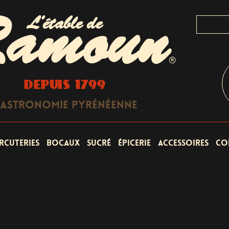
L'étable de
amoun
®
DEPUIS 1799
astronomie Pyrénéenne
rcuteries
Bocaux
Sucré
Épicerie
Accessoires
Co