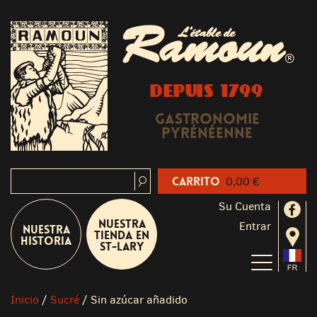
Ramoun
L'étable de
®
DEPUIS 1799
Gastronomie
Pyrénéenne
Carrito
0,00 €
Su Cuenta
Nuestra
Entrar
Nuestra
tienda en
historia
St-Lary
Inicio
/
Sucré
/
Sin azúcar añadido