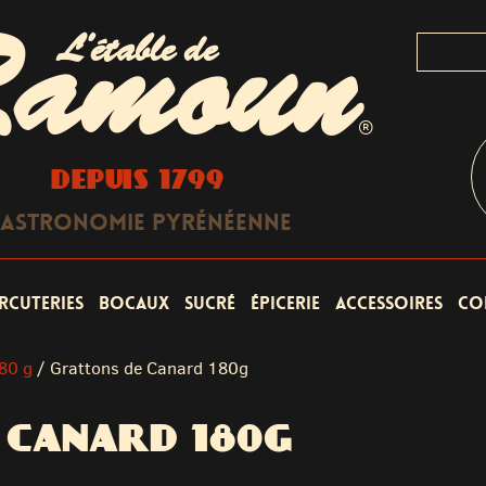
L'étable de
amoun
®
DEPUIS 1799
astronomie Pyrénéenne
rcuteries
Bocaux
Sucré
Épicerie
Accessoires
Co
180 g
/
Grattons de Canard 180g
 CANARD 180G