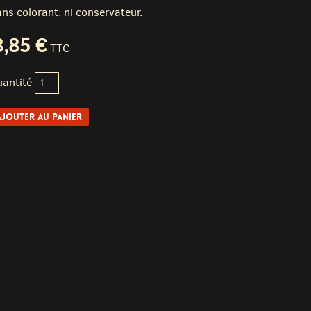
ns colorant, ni conservateur.
8,85 €
TTC
antité