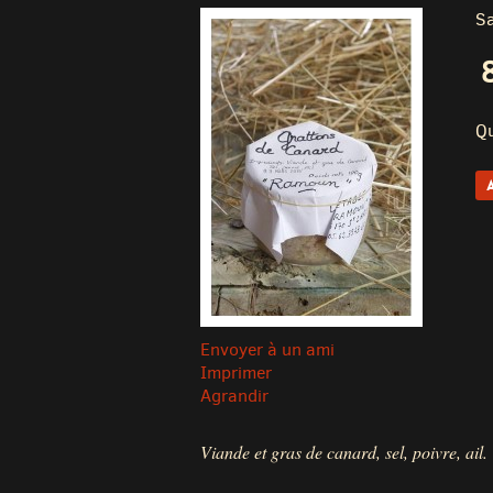
Sa
Qu
Envoyer à un ami
Imprimer
Agrandir
Viande et gras de canard, sel, poivre, ail.