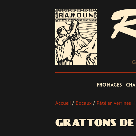
R
G
Fromages
Cha
Accueil
/
Bocaux
/
Pâté en verrines 
GRATTONS DE