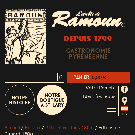
Ramoun
L'étable de
®
DEPUIS 1799
Gastronomie
Pyrénéenne
Panier
0,00 €
Votre Compte
Notre
Identifiez-Vous
Notre
boutique
Histoire
à St-Lary
Accueil
/
Bocaux
/
Pâté en verrines 180 g
/
Fritons de
Canard 180g