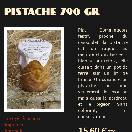
PISTACHE 790 GR
Plat Commingeois
festif, proche du
cassoulet, la pistache
est un ragoût au
mouton et aux haricots
blancs. Autrefois, elle
cuisait dans un pot de
terre sur un lit de
braise. On cuisine « en
pistache » non
seulement le mouton
mais aussi le perdreau
et le pigeon. Sans
colorant, ni
conservateur.
Envoyer à un ami
Imprimer
15,60 €
Agrandir
TTC