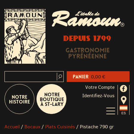
Ramoun
L'étable de
®
DEPUIS 1799
Gastronomie
Pyrénéenne
Panier
0,00 €
Votre Compte
Notre
Identifiez-Vous
Notre
boutique
Histoire
à St-Lary
Accueil
/
Bocaux
/
Plats Cuisinés
/
Pistache 790 gr