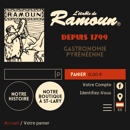
Ramoun
L'étable de
®
DEPUIS 1799
Gastronomie
Pyrénéenne
Panier
0,00 €
Votre Compte
Notre
Identifiez-Vous
Notre
boutique
Histoire
à St-Lary
Accueil
/
Votre panier