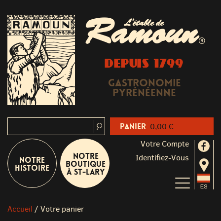
Ramoun
L'étable de
®
DEPUIS 1799
Gastronomie
Pyrénéenne
Panier
0,00 €
Votre Compte
Notre
Identifiez-Vous
Notre
boutique
Histoire
à St-Lary
Accueil
/
Votre panier