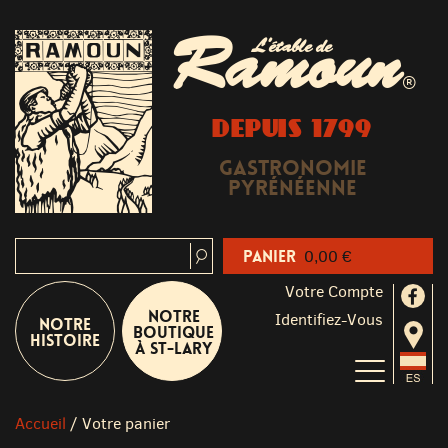
Ramoun
L'étable de
®
DEPUIS 1799
Gastronomie
Pyrénéenne
Panier
0,00 €
Votre Compte
Notre
Identifiez-Vous
Notre
boutique
Histoire
à St-Lary
Accueil
/
Votre panier