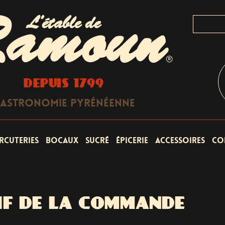
L'étable de
amoun
®
DEPUIS 1799
astronomie Pyrénéenne
rcuteries
Bocaux
Sucré
Épicerie
Accessoires
Co
IF DE LA COMMANDE