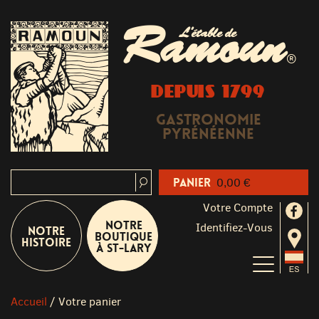
Ramoun
L'étable de
®
DEPUIS 1799
Gastronomie
Pyrénéenne
Panier
0,00 €
Votre Compte
Notre
Identifiez-Vous
Notre
boutique
Histoire
à St-Lary
Accueil
/
Votre panier