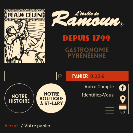
Ramoun
L'étable de
®
DEPUIS 1799
Gastronomie
Pyrénéenne
Panier
0,00 €
Votre Compte
Notre
Identifiez-Vous
Notre
boutique
Histoire
à St-Lary
Accueil
/
Votre panier