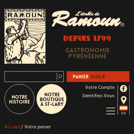
Ramoun
L'étable de
®
DEPUIS 1799
Gastronomie
Pyrénéenne
Panier
0,00 €
Votre Compte
Notre
Identifiez-Vous
Notre
boutique
Histoire
à St-Lary
Accueil
/
Votre panier