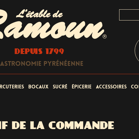
L'étable de
amoun
®
DEPUIS 1799
astronomie Pyrénéenne
rcuteries
Bocaux
Sucré
Épicerie
Accessoires
Co
IF DE LA COMMANDE