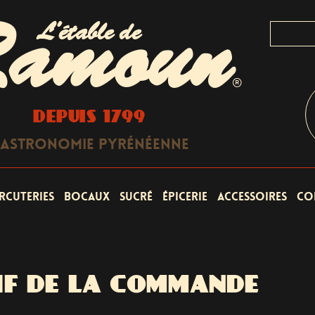
L'étable de
amoun
®
DEPUIS 1799
astronomie Pyrénéenne
rcuteries
Bocaux
Sucré
Épicerie
Accessoires
Co
IF DE LA COMMANDE