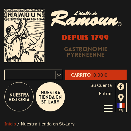
Ramoun
L'étable de
®
DEPUIS 1799
Gastronomie
Pyrénéenne
Carrito
0,00 €
Su Cuenta
Nuestra
Entrar
Nuestra
tienda en
historia
St-Lary
Inicio
/
Nuestra tienda en St-Lary