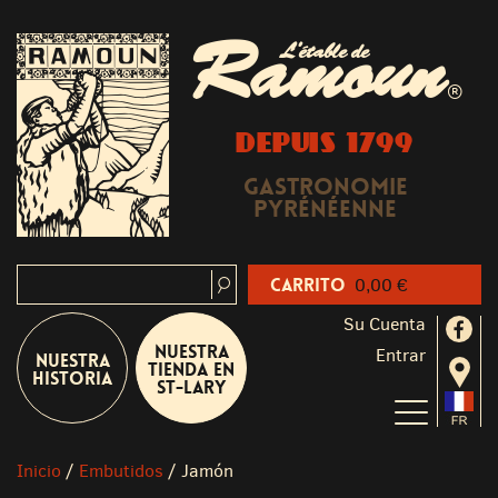
Ramoun
L'étable de
®
DEPUIS 1799
Gastronomie
Pyrénéenne
Carrito
0,00 €
Su Cuenta
Nuestra
Entrar
Nuestra
tienda en
historia
St-Lary
Inicio
/
Embutidos
/
Jamón