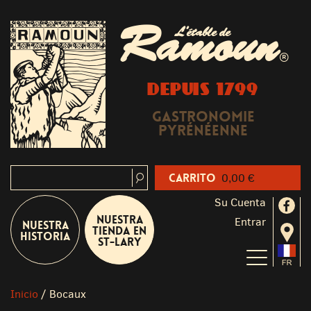
Ramoun
L'étable de
®
DEPUIS 1799
Gastronomie
Pyrénéenne
Carrito
0,00 €
Su Cuenta
Nuestra
Entrar
Nuestra
tienda en
historia
St-Lary
Inicio
/
Bocaux