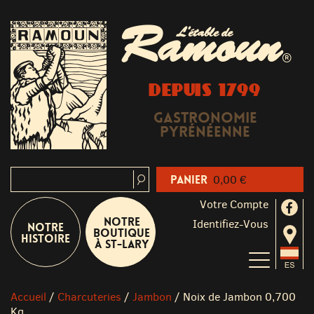
Ramoun
L'étable de
®
DEPUIS 1799
Gastronomie
Pyrénéenne
Panier
0,00 €
Votre Compte
Notre
Identifiez-Vous
Notre
boutique
Histoire
à St-Lary
Accueil
/
Charcuteries
/
Jambon
/
Noix de Jambon 0,700
Kg