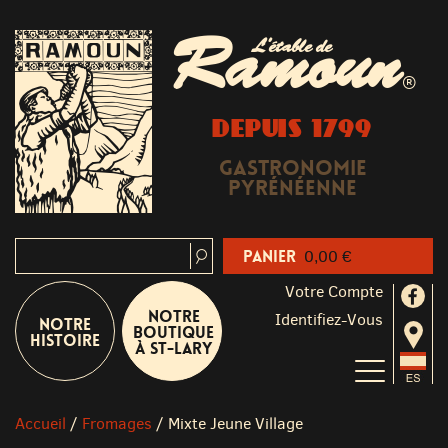
Ramoun
L'étable de
®
DEPUIS 1799
Gastronomie
Pyrénéenne
Panier
0,00 €
Votre Compte
Notre
Identifiez-Vous
Notre
boutique
Histoire
à St-Lary
Accueil
/
Fromages
/
Mixte Jeune Village