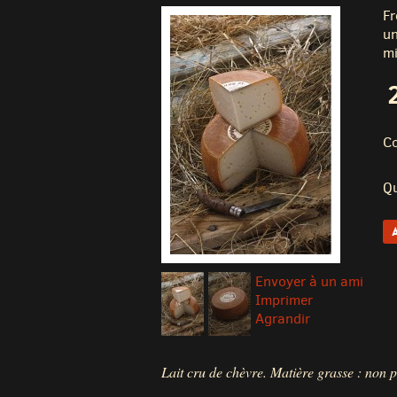
Fr
un
mi
Co
Qu
Envoyer à un ami
Imprimer
Agrandir
Lait cru de chèvre. Matière grasse : non p