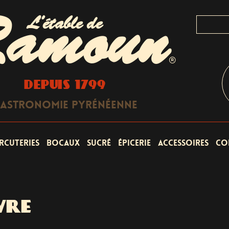
L'étable de
amoun
®
DEPUIS 1799
astronomie Pyrénéenne
rcuteries
Bocaux
Sucré
Épicerie
Accessoires
Co
VRE