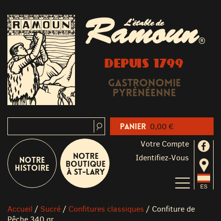
Ramoun
L'étable de
®
DEPUIS 1799
Gastronomie
Pyrénéenne
Panier
0,00 €
Votre Compte
Notre
Identifiez-Vous
Notre
boutique
Histoire
à St-Lary
Accueil
/
Sucré
/
Confitures classiques
/
Confiture de
Pêche 340 gr