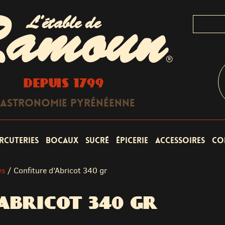
L'étable de
amoun
®
DEPUIS 1799
astronomie Pyrénéenne
rcuteries
Bocaux
Sucré
Épicerie
Accessoires
Co
es
/
Confiture d'Abricot 340 gr
'ABRICOT 340 GR