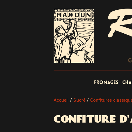
R
G
Fromages
Cha
Accueil
/
Sucré
/
Confitures classiqu
CONFITURE D