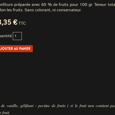
nfiture préparée avec 60 % de fruits pour 100 gr. Teneur tot
lon les fruits. Sans colorant, ni conservateur.
8,35 €
TTC
antité
de vanille, gélifiant : pectine de fruits
( si le fruit nen contient pa
 fruit.