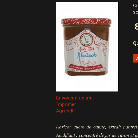
Co
se
Qu
Envoyer à un ami
Imprimer
Agrandir
Abricot, sucre de canne, extrait naturel 
Acidifiant : concentré de jus de citron et de