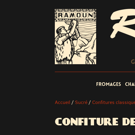
R
G
Fromages
Cha
Accueil
/
Sucré
/
Confitures classiqu
CONFITURE DE