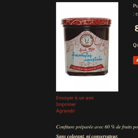
Pu
: 
Qu
Envoyer à un ami
Imprimer
Agrandir
Confiture préparée avec 60 % de fruits pou
Sans colorant, ni conservateur.