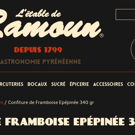
L'étable de
amoun
®
DEPUIS 1799
astronomie Pyrénéenne
rcuteries
Bocaux
Sucré
Épicerie
Accessoires
Co
es
/
Confiture de Framboise Epépinée 340 gr
 FRAMBOISE EPÉPINÉE 