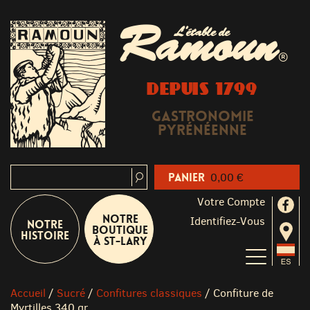
Ramoun
L'étable de
®
DEPUIS 1799
Gastronomie
Pyrénéenne
Panier
0,00 €
Votre Compte
Notre
Identifiez-Vous
Notre
boutique
Histoire
à St-Lary
Accueil
/
Sucré
/
Confitures classiques
/
Confiture de
Myrtilles 340 gr