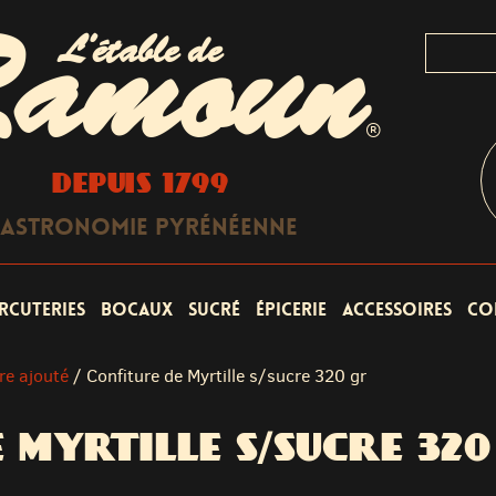
L'étable de
amoun
®
DEPUIS 1799
astronomie Pyrénéenne
rcuteries
Bocaux
Sucré
Épicerie
Accessoires
Co
re ajouté
/
Confiture de Myrtille s/sucre 320 gr
 MYRTILLE S/SUCRE 320