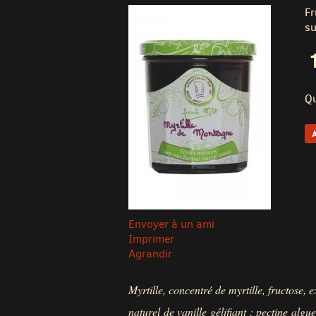
Fr
su
Qu
Envoyer à un ami
Imprimer
Agrandir
Myrtille, concentré de myrtille, fructose, e
naturel de vanille gélifiant : pectine alg