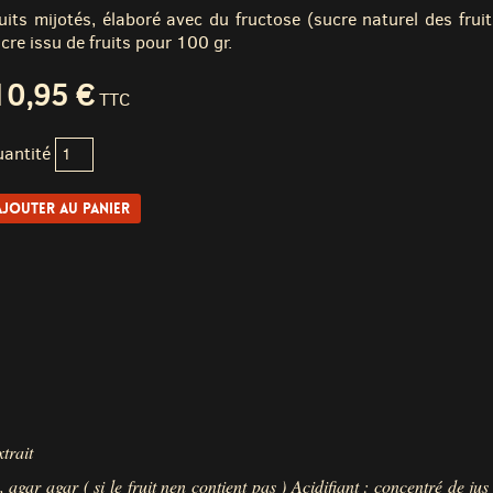
uits mijotés, élaboré avec du fructose (sucre naturel des frui
cre issu de fruits pour 100 gr.
10,95 €
TTC
antité
xtrait
ue, agar agar
( si le fruit nen contient pas )
Acidifiant : concentré de jus