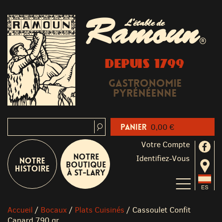
Ramoun
L'étable de
®
DEPUIS 1799
Gastronomie
Pyrénéenne
Panier
0,00 €
Votre Compte
Notre
Identifiez-Vous
Notre
boutique
Histoire
à St-Lary
Accueil
/
Bocaux
/
Plats Cuisinés
/
Cassoulet Confit
Canard 790 gr