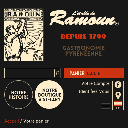
Ramoun
L'étable de
®
DEPUIS 1799
Gastronomie
Pyrénéenne
Panier
0,00 €
Votre Compte
Notre
Identifiez-Vous
Notre
boutique
Histoire
à St-Lary
Accueil
/
Votre panier