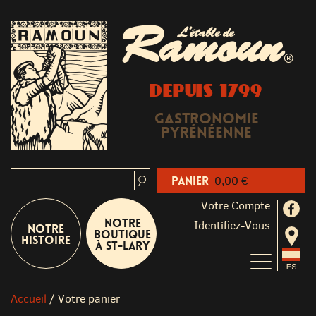
Ramoun
L'étable de
®
DEPUIS 1799
Gastronomie
Pyrénéenne
Panier
0,00 €
Votre Compte
Notre
Identifiez-Vous
Notre
boutique
Histoire
à St-Lary
Accueil
/
Votre panier