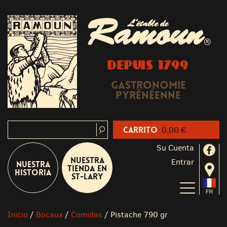
Ramoun
L'étable de
®
DEPUIS 1799
Gastronomie
Pyrénéenne
Carrito
0,00 €
Su Cuenta
Nuestra
Entrar
Nuestra
tienda en
historia
St-Lary
Inicio
/
Bocaux
/
Comidas
/
Pistache 790 gr